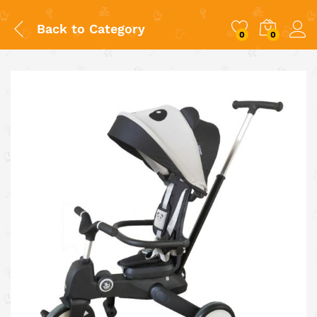
Back to
Category
0
0