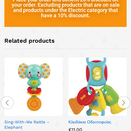
your order. Excluding products that are on sale
and products under the Electric category that
have a 10% discount.
Related products
Sing-With-Me Rattle –
Κλειδάκια Οδοντοφυίας
Elephant
€
11.00