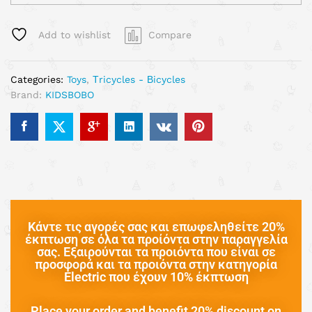
Add to wishlist
Compare
Categories:
Toys
,
Τricycles - Βicycles
Brand:
KIDSBOBO
Κάντε τις αγορές σας και επωφεληθείτε 20%
έκπτωση σε όλα τα προίόντα στην παραγγελία
σας. Εξαιρούνται τα προιόντα που είναι σε
προσφορά και τα προιόντα στην κατηγορία
Electric που έχουν 10% έκπτωση
Place your order and benefit 20% discount on