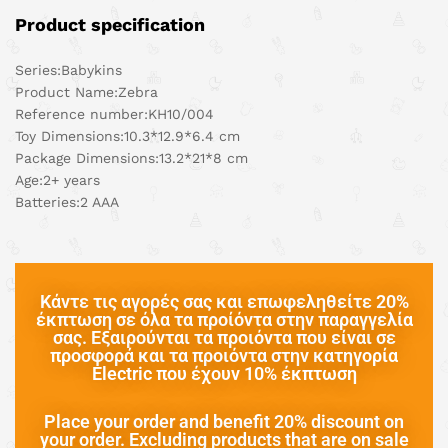
Product specification
Series:Babykins
Product Name:Zebra
Reference number:KH10/004
Toy Dimensions:10.3*12.9*6.4 cm
Package Dimensions:13.2*21*8 cm
Age:2+ years
Batteries:2 AAA
Κάντε τις αγορές σας και επωφεληθείτε 20%
έκπτωση σε όλα τα προίόντα στην παραγγελία
σας. Εξαιρούνται τα προιόντα που είναι σε
προσφορά και τα προιόντα στην κατηγορία
Electric που έχουν 10% έκπτωση
Place your order and benefit 20% discount on
your order. Excluding products that are on sale