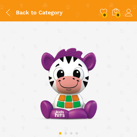
Back to
Category
0
0