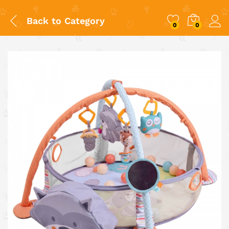
Back to
Category
0
0