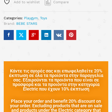
Add to wishlist
Compare
Categories:
Playgym
,
Toys
Brand:
BEBE STARS
Κάντε τις αγορές σας και επωφεληθείτε 20%
έκπτωση σε όλα τα προίόντα στην παραγγελία
σας. Εξαιρούνται τα προιόντα που είναι σε
προσφορά και τα προιόντα στην κατηγορία
Electric που έχουν 10% έκπτωση
Place your order and benefit 20% discount on
your order. Excluding products that are on sale
and products under the Electric category that