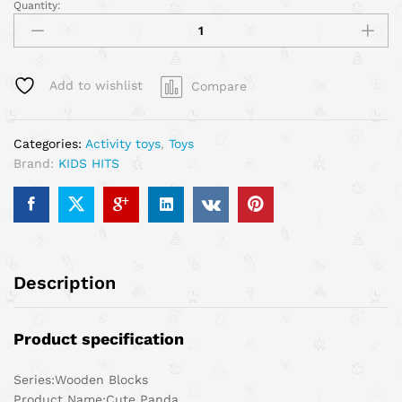
Quantity:
Add to wishlist
Compare
Categories:
Activity toys
,
Toys
Brand:
KIDS HITS
Description
Product specification
Series:Wooden Blocks
Product Name:Cute Panda