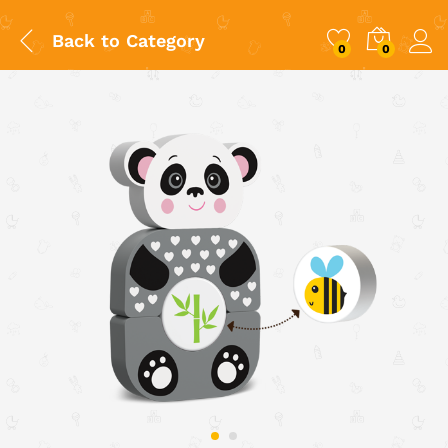
Back to
Category
0
0