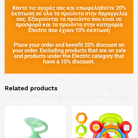
Κάντε τις αγορές σας και επωφεληθείτε 20%
έκπτωση σε όλα τα προίόντα στην παραγγελία
σας. Εξαιρούνται τα προιόντα που είναι σε
προσφορά και τα προιόντα στην κατηγορία
Electric που έχουν 10% έκπτωση
Place your order and benefit 20% discount on
your order. Excluding products that are on sale
and products under the Electric category that
have a 10% discount.
Related products