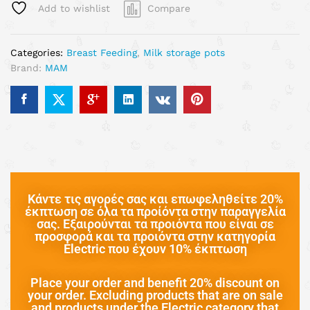
Add to wishlist
Compare
Categories:
Breast Feeding
,
Milk storage pots
Brand:
MAM
Κάντε τις αγορές σας και επωφεληθείτε 20%
έκπτωση σε όλα τα προίόντα στην παραγγελία
σας. Εξαιρούνται τα προιόντα που είναι σε
προσφορά και τα προιόντα στην κατηγορία
Electric που έχουν 10% έκπτωση
Place your order and benefit 20% discount on
your order. Excluding products that are on sale
and products under the Electric category that