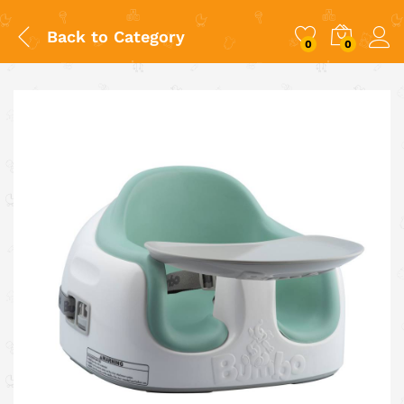
Back to
Category
0
0