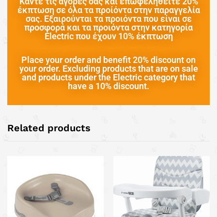
Κάντε τις αγορές σας και επωφεληθείτε 20%
έκπτωση σε όλα τα προίόντα στην παραγγελία
σας. Εξαιρούνται τα προιόντα που είναι σε
προσφορά και τα προιόντα στην κατηγορία
Electric που έχουν 10% έκπτωση
Place your order and benefit 20% discount on
your order. Excluding products that are on sale
and products under the Electric category that
have a 10% discount.
Related products