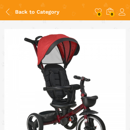
Back to
Category
0
0