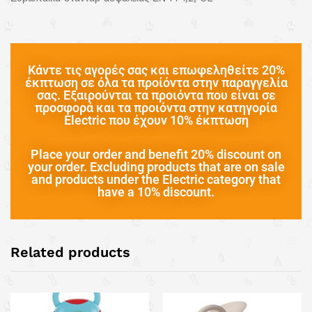
Κάντε τις αγορές σας και επωφεληθείτε 20%
έκπτωση σε όλα τα προίόντα στην παραγγελία
σας. Εξαιρούνται τα προιόντα που είναι σε
προσφορά και τα προιόντα στην κατηγορία
Electric που έχουν 10% έκπτωση
Place your order and benefit 20% discount on
your order. Excluding products that are on sale
and products under the Electric category that
have a 10% discount.
Related products