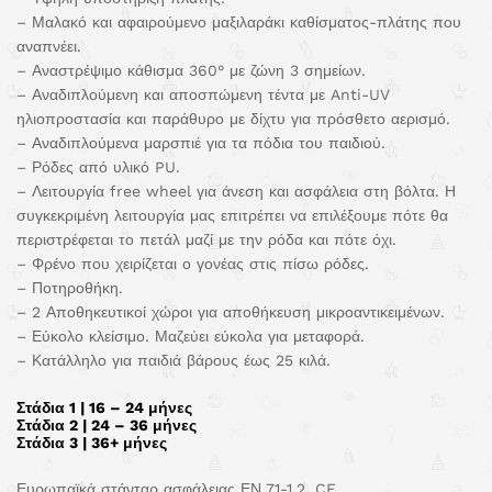
– Μαλακό και αφαιρούμενο μαξιλαράκι καθίσματος-πλάτης που
αναπνέει.
– Αναστρέψιμο κάθισμα 360° με ζώνη 3 σημείων.
– Αναδιπλούμενη και αποσπώμενη τέντα με Anti-UV
ηλιοπροστασία και παράθυρο με δίχτυ για πρόσθετο αερισμό.
– Αναδιπλούμενα μαρσπιέ για τα πόδια του παιδιού.
– Ρόδες από υλικό PU.
– Λειτουργία free wheel για άνεση και ασφάλεια στη βόλτα. Η
συγκεκριμένη λειτουργία μας επιτρέπει να επιλέξουμε πότε θα
περιστρέφεται το πετάλ μαζί με την ρόδα και πότε όχι.
– Φρένο που χειρίζεται ο γονέας στις πίσω ρόδες.
– Ποτηροθήκη.
– 2 Αποθηκευτικοί χώροι για αποθήκευση μικροαντικειμένων.
– Εύκολο κλείσιμο. Μαζεύει εύκολα για μεταφορά.
– Κατάλληλο για παιδιά βάρους έως 25 κιλά.
Στάδια 1 | 16 – 24 μήνες
Στάδια 2 | 24 – 36 μήνες
Στάδια 3 | 36+ μήνες
Ευρωπαϊκά στάνταρ ασφάλειας ΕΝ 71-1,2, CE