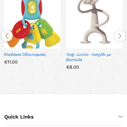
Κλειδάκια Οδοντοφυίας
Oogi Junior- παιχνίδι με
βεντούζα
€
11.00
€
8.00
Quick Links