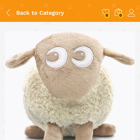
Back to
Category
0
0