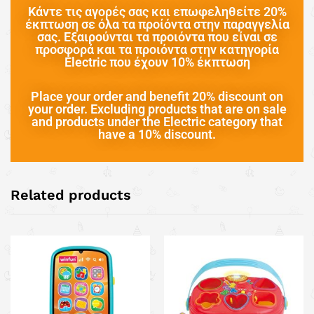
Κάντε τις αγορές σας και επωφεληθείτε 20%
έκπτωση σε όλα τα προίόντα στην παραγγελία
σας. Εξαιρούνται τα προιόντα που είναι σε
προσφορά και τα προιόντα στην κατηγορία
Electric που έχουν 10% έκπτωση
Place your order and benefit 20% discount on
your order. Excluding products that are on sale
and products under the Electric category that
have a 10% discount.
Related products