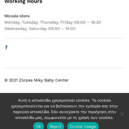
Working Hours
Nicosia store
Monday, Tuesday, Thursday, Friday 09:00 – 18:30
Wednesday, Saturday 09:00 – 14:00
© 2021 Zorpas Miky Baby Center
Select at least 2 products
Αυτή η ιστοσελίδα χρησιμοποιεί cookies. Τα cookies
to compare
χρησιμοποιούνται για να βελτιώσουν την εμπειρία σας στην
παρούσα ιστοσελίδα. Εάν συνεχίσετε την περιήγηση στην
ιστοσελίδα μας, συμφωνείτε με τη χρήση των cookies.
View comparison
Ok
Reject
Cookie Usage
Add to cart
Buy Now