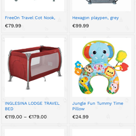
FreeOn Travel Cot Nook,
Hexagon playpen, grey
€
79.99
€
99.99
INGLESINA LODGE TRAVEL
Jungle Fun Tummy Time
BED
Pillow
Price
€
119.00
–
€
179.00
€
24.99
range:
€119.00
through
€179.00