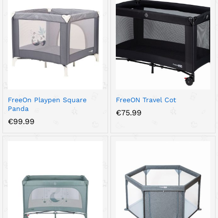
FreeOn Playpen Square
FreeON Travel Cot
Panda
€
75.99
€
99.99