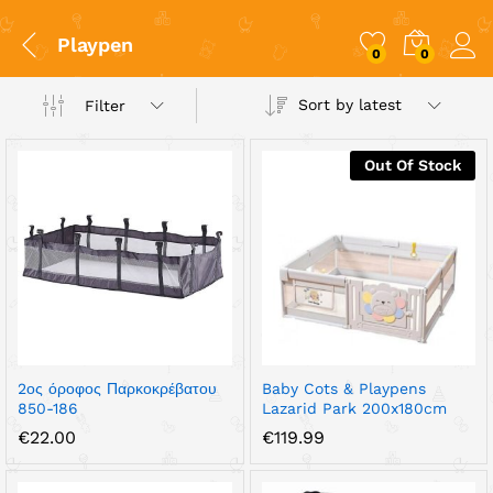
Playpen
0
0
Sort by latest
Filter
Out Of Stock
x
ce
ce
2ος όροφος Παρκοκρέβατου
Baby Cots & Playpens
850-186
Lazarid Park 200x180cm
€
22.00
€
119.99