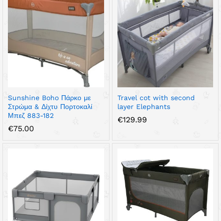
Sunshine Boho Πάρκο με
Travel cot with second
Στρώμα & Δίχτυ Πορτοκαλί
layer Elephants
Μπεζ 883-182
€
129.99
€
75.00