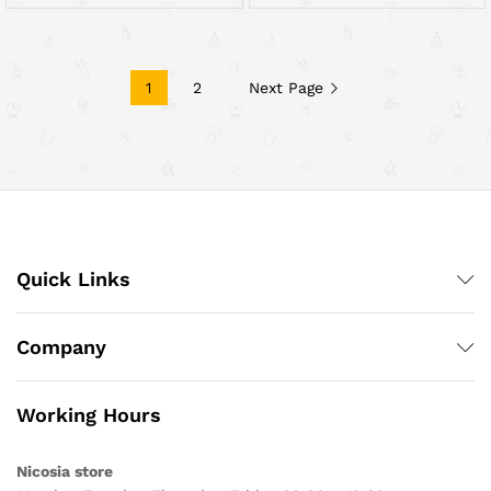
1
2
Next Page
Quick Links
Company
Working Hours
Nicosia store