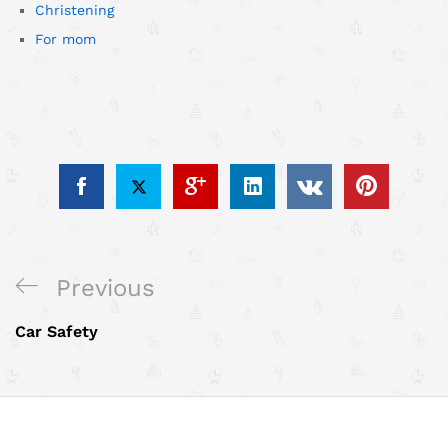
Christening
For mom
Post
Previous
Previous
navigation
Post
Car Safety