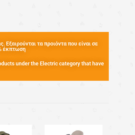
. Εξαιρούνται τα προιόντα που είναι σε
0% έκπτωση
oducts under the Electric category that have