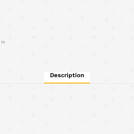
 in
Description