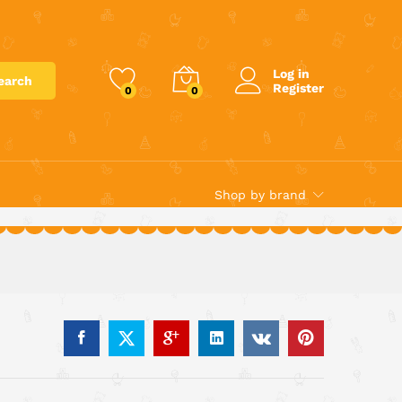
€
20.00
Add to cart
Log in
earch
Register
0
0
Shop by brand