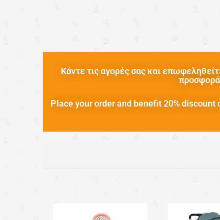
Κάντε τις αγορές σας και επωφεληθείτε
προσφορά 
Place your order and benefit 20% discount o