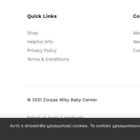
Quick Links
Co
Shop
Ab
Helpful Info
Ne
Privacy Policy
Co
Terms & Conditions
© 2021 Zorpas Miky Baby Center
Select at least 2 products
to compare
Αυτή η ιστοσελίδα χρησιμοποιεί cookies. Τα cookies χρησιμοποιού