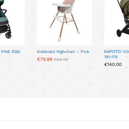
 PINE ΚΩΔ
Kidsbobo Highchair – Pink
ΚΑΡΟΤΣΙ VO
191-176
€
79.99
€
99.99
€
140.00