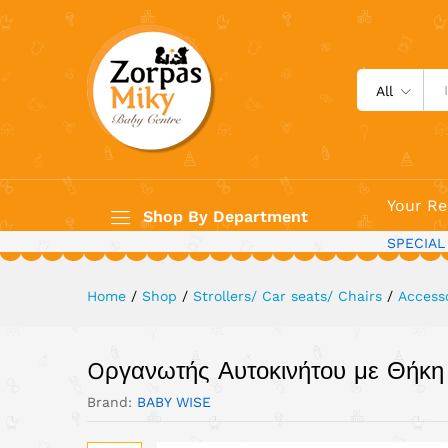
Oργανωτής Αυτοκινήτου με Θή
Description
All
Your Re
Shop By Department
SPECIAL
Home
/
Shop
/
Strollers/ Car seats/ Chairs
/
Access
Oργανωτής Αυτοκινήτου με Θήκη
Brand:
BABY WISE