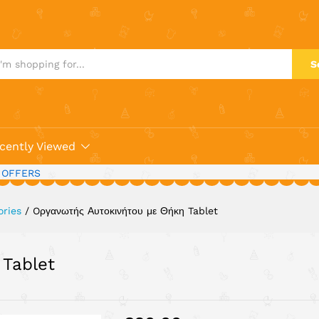
κη Tablet
S
cently Viewed
 OFFERS
ories
/
Oργανωτής Αυτοκινήτου με Θήκη Tablet
 Tablet