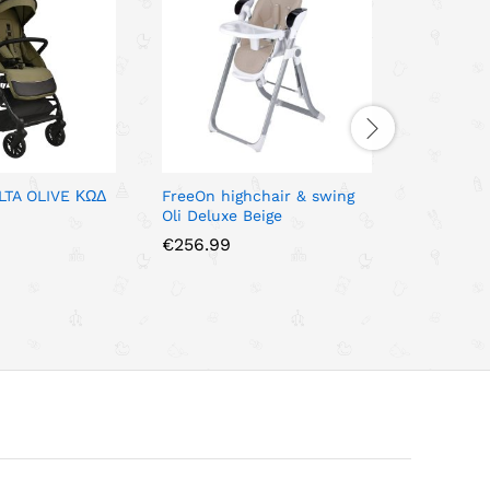
LTA OLIVE ΚΩΔ
FreeOn highchair & swing
FreeOn R
Oli Deluxe Beige
€
11.99
€
256.99