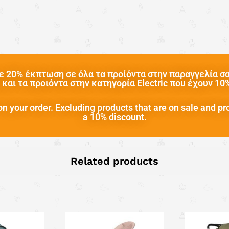
 20% έκπτωση σε όλα τα προίόντα στην παραγγελία σας
και τα προιόντα στην κατηγορία Electric που έχουν 1
n your order. Excluding products that are on sale and pr
a 10% discount.
Related products