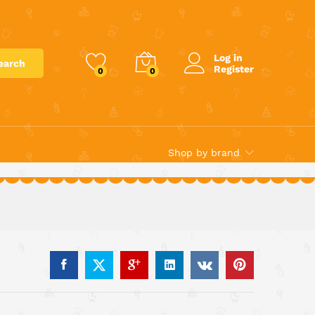
€
5.90
Add to cart
Log in
earch
Register
0
0
Shop by brand