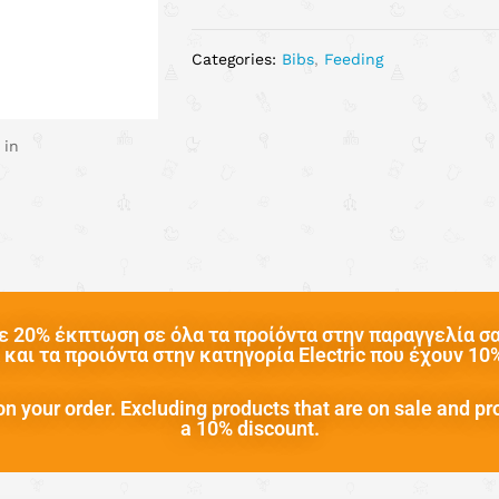
Categories:
Bibs
,
Feeding
 in
 20% έκπτωση σε όλα τα προίόντα στην παραγγελία σας
και τα προιόντα στην κατηγορία Electric που έχουν 1
n your order. Excluding products that are on sale and pr
a 10% discount.