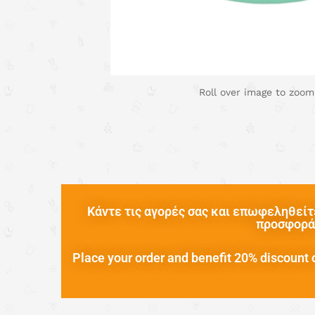
Roll over image to zoom
Κάντε τις αγορές σας και επωφεληθείτε
προσφορά 
Place your order and benefit 20% discount o