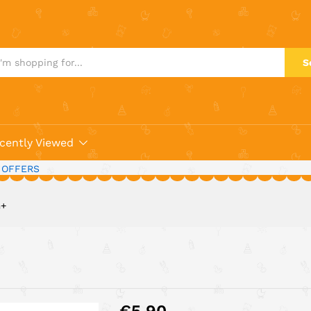
S
cently Viewed
 OFFERS
m+