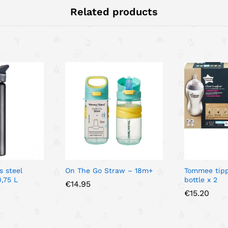
Related products
s steel
On The Go Straw – 18m+
Tommee tip
,75 L
bottle x 2
€
14.95
€
15.20