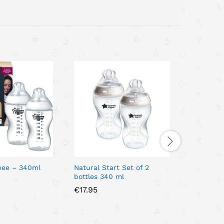
pee – 340ml
Natural Start Set of 2
Philips A
bottles 340 ml
Straw Pi
SCF798/
€
17.95
€
15.90