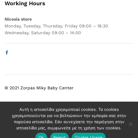
Working Hours
Nicosia store
Monday, Tuesday, Thursday, Friday 09:00 – 18:30
Wednesday, Saturday 09:00 – 14:00
© 2021 Zorpas Miky Baby Center
Select at least 2 products
Αυτή η ιστοσελίδα χρησιμοποιεί cookies. Τα cookies
to compare
χρησιμοποιούνται για να βελτιώσουν την εμπειρία σας στην
παρούσα ιστοσελίδα. Εάν συνεχίσετε την περιήγηση στην
ιστοσελίδα μας, συμφωνείτε με τη χρήση των cookies.
View comparison
Ok
Reject
Cookie Usage