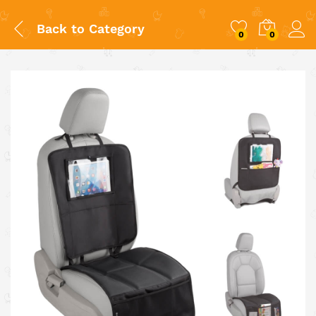
Back to
Category
0
0