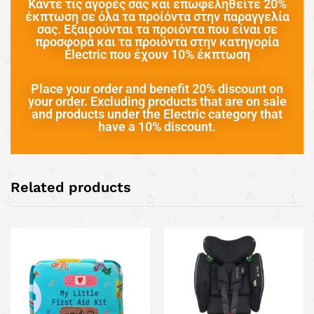
Κάντε τις αγορές σας και επωφεληθείτε 20%
έκπτωση σε όλα τα προίόντα στην παραγγελία
σας. Εξαιρούνται τα προιόντα που είναι σε
προσφορά και τα προιόντα στην κατηγορία
Electric που έχουν 10% έκπτωση
Place your order and benefit 20% discount on
your order. Excluding products that are on sale
and products under the Electric category that
have a 10% discount.
Related products