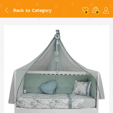
Back to
Category
0
0