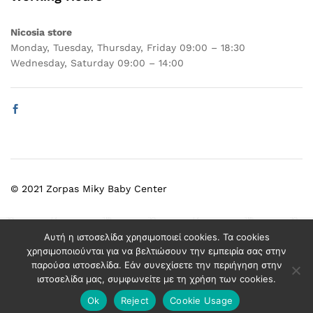
Nicosia store
Monday, Tuesday, Thursday, Friday 09:00 – 18:30
Wednesday, Saturday 09:00 – 14:00
© 2021 Zorpas Miky Baby Center
Select at least 2 products
Αυτή η ιστοσελίδα χρησιμοποιεί cookies. Τα cookies
to compare
χρησιμοποιούνται για να βελτιώσουν την εμπειρία σας στην
παρούσα ιστοσελίδα. Εάν συνεχίσετε την περιήγηση στην
ιστοσελίδα μας, συμφωνείτε με τη χρήση των cookies.
View comparison
Ok
Reject
Cookie Usage
Add to cart
Buy Now