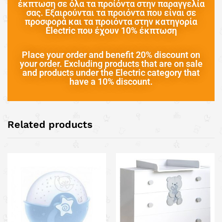
έκπτωση σε όλα τα προίόντα στην παραγγελία
σας. Εξαιρούνται τα προιόντα που είναι σε
προσφορά και τα προιόντα στην κατηγορία
Electric που έχουν 10% έκπτωση
Place your order and benefit 20% discount on
your order. Excluding products that are on sale
and products under the Electric category that
have a 10% discount.
Related products