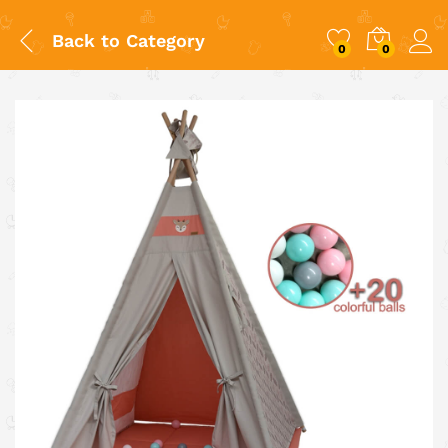
Back to
Category
0
0