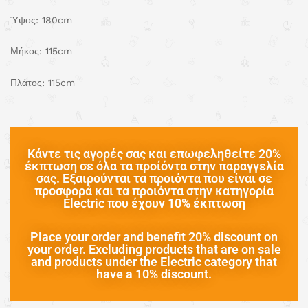
Ύψος: 180cm
Μήκος: 115cm
Πλάτος: 115cm
Κάντε τις αγορές σας και επωφεληθείτε 20%
έκπτωση σε όλα τα προίόντα στην παραγγελία
σας. Εξαιρούνται τα προιόντα που είναι σε
προσφορά και τα προιόντα στην κατηγορία
Electric που έχουν 10% έκπτωση
Place your order and benefit 20% discount on
your order. Excluding products that are on sale
and products under the Electric category that
have a 10% discount.