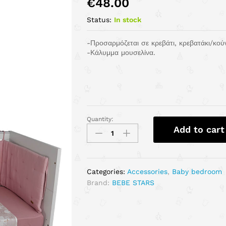
€
48.00
Status:
In stock
-Προσαρμόζεται σε κρεβάτι, κρεβατάκι/κού
-Κάλυμμα μουσελίνα.
Quantity:
Add to cart
Categories:
Accessories
,
Baby bedroom
Brand:
BEBE STARS