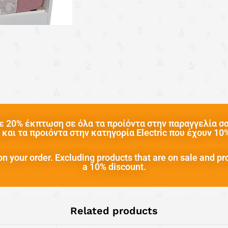
 20% έκπτωση σε όλα τα προίόντα στην παραγγελία σας
και τα προιόντα στην κατηγορία Electric που έχουν 1
n your order. Excluding products that are on sale and pr
a 10% discount.
Related products