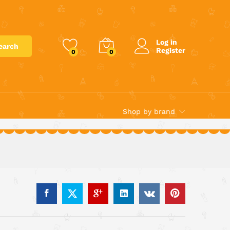
€
48.00
Add to cart
Log in
earch
Register
0
0
Shop by brand