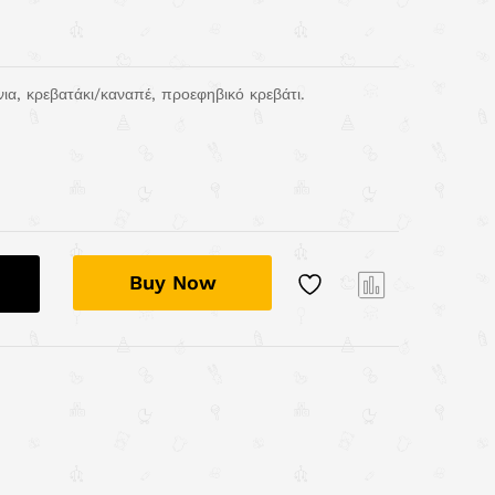
νια, κρεβατάκι/καναπέ, προεφηβικό κρεβάτι.
Buy Now
Com
pare