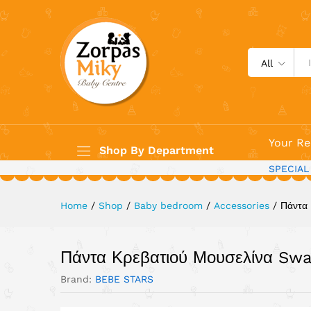
Πάντα Κρεβατιού Μουσελίνα S
All
Your Re
Shop By Department
SPECIAL
Home
/
Shop
/
Baby bedroom
/
Accessories
/
Πάντα
Πάντα Κρεβατιού Μουσελίνα Sw
Brand:
BEBE STARS