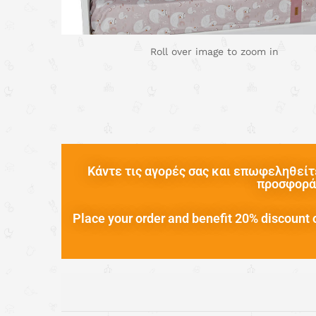
Roll over image to zoom in
Κάντε τις αγορές σας και επωφεληθείτε
προσφορά 
Place your order and benefit 20% discount o