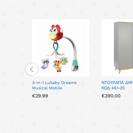
3-in-1 Lullaby Dreams
ΝΤΟΥΛΑΠΑ ΔΙΦ
Musical Mobile
ΚΩΔ 461-25
€
29.99
€
390.00