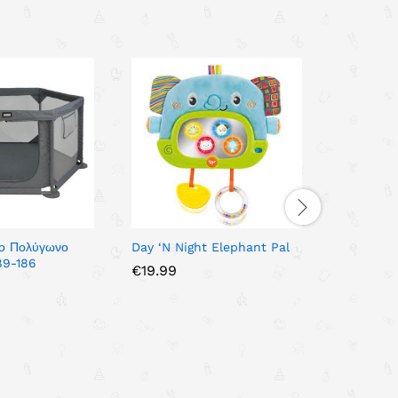
ο Πολύγωνο
Day ‘N Night Elephant Pal
Καθισματά
89-186
ήχους 151
€
19.99
€
95.00