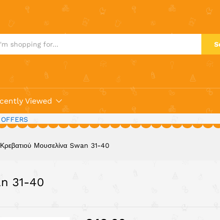
wan 31-40
S
cently Viewed
 OFFERS
 Κρεβατιού Μουσελίνα Swan 31-40
an 31-40