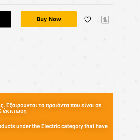
Buy Now
Com
pare
. Εξαιρούνται τα προιόντα που είναι σε
0% έκπτωση
oducts under the Electric category that have