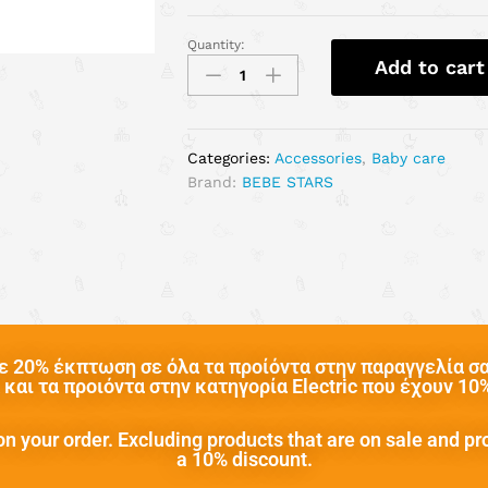
Quantity:
Add to cart
Categories:
Accessories
,
Baby care
Brand:
BEBE STARS
 20% έκπτωση σε όλα τα προίόντα στην παραγγελία σας
και τα προιόντα στην κατηγορία Electric που έχουν 1
n your order. Excluding products that are on sale and pr
a 10% discount.