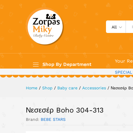
Νεσεσέρ Boho 304-313
All
Your Re
Shop By Department
SPECIAL
Home
/
Shop
/
Baby care
/
Accessories
/
Νεσεσέρ B
Νεσεσέρ Boho 304-313
Brand:
BEBE STARS