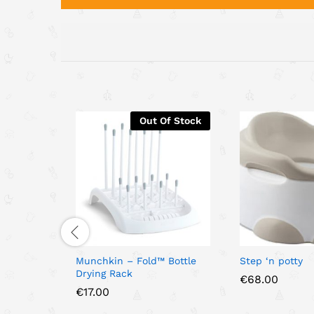
Out Of Stock
Munchkin – Fold™ Bottle
Step ‘n potty
Drying Rack
€
68.00
€
17.00