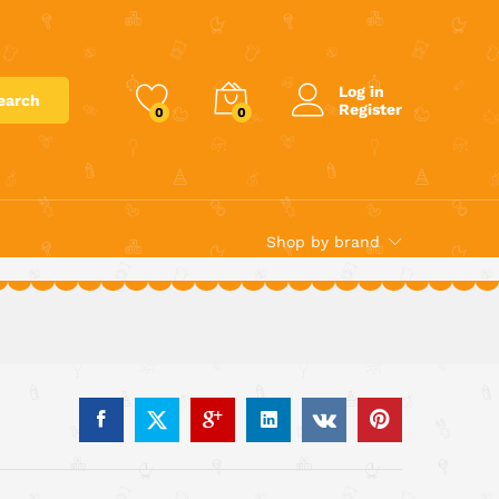
€
30.00
Add to cart
Log in
earch
Register
0
0
Shop by brand