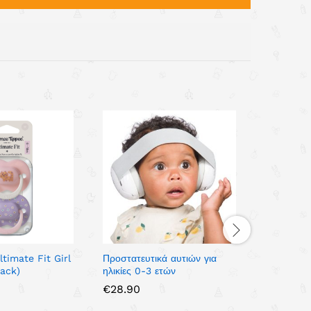
timate Fit Girl
Προστατευτικά αυτιών για
Lorelli –
Pack)
ηλικίες 0-3 ετών
WEEKEN
€
28.90
€
50.00