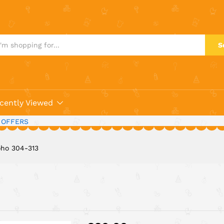
S
cently Viewed
 OFFERS
oho 304-313