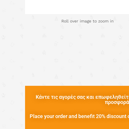
Roll over image to zoom in
Κάντε τις αγορές σας και επωφεληθείτε
προσφορά 
Place your order and benefit 20% discount o