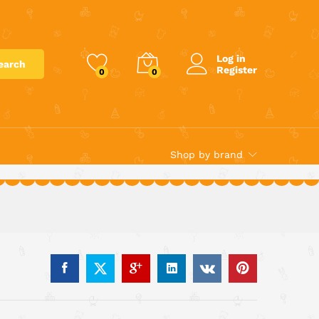
€
8.90
Log in
earch
Register
0
0
Shop by brand