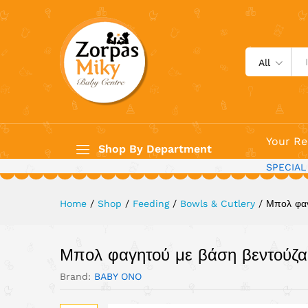
Μπολ φαγητού με βάση βεντούζ
Description
All
Your Re
Shop By Department
SPECIAL
Home
/
Shop
/
Feeding
/
Bowls & Cutlery
/
Μπολ φαγ
Μπολ φαγητού με βάση βεντούζας
Brand:
BABY ONO