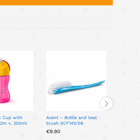
nt Cup with
Avent – Bottle and teat
LAKEN ST
12m +, 300ml
brush SCF145/06
THERMO F
WITH 3 I
€
9.90
CONTAIN