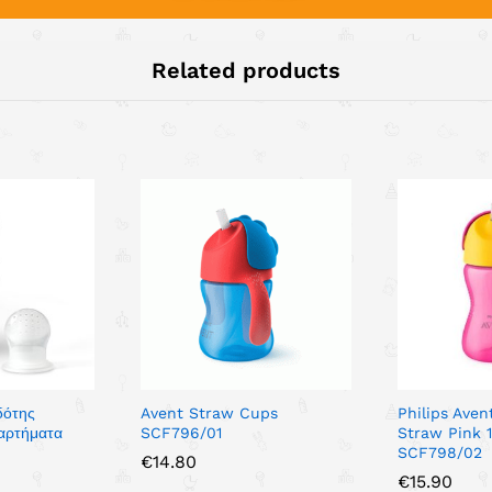
Related products
δότης
Avent Straw Cups
Philips Ave
ξαρτήματα
SCF796/01
Straw Pink 
SCF798/02
€
14.80
€
15.90