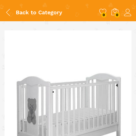
Back to
Category
0
0