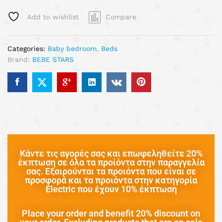
Add to wishlist
Compare
Categories:
Baby bedroom
,
Beds
Brand:
BEBE STARS
Κάντε τις αγορές σας και επωφεληθείτε 20%
έκπτωση σε όλα τα προίόντα στην παραγγελία
σας. Εξαιρούνται τα προιόντα που είναι σε
προσφορά και τα προιόντα στην κατηγορία
Electric που έχουν 10% έκπτωση
Place your order and benefit 20% discount on