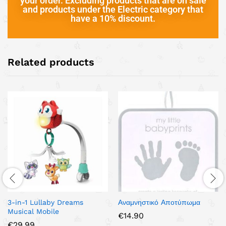
your order. Excluding products that are on sale
and products under the Electric category that
have a 10% discount.
Related products
3-in-1 Lullaby Dreams
Αναμνηστικό Αποτύπωμα
Musical Mobile
€
14.90
€
29.99