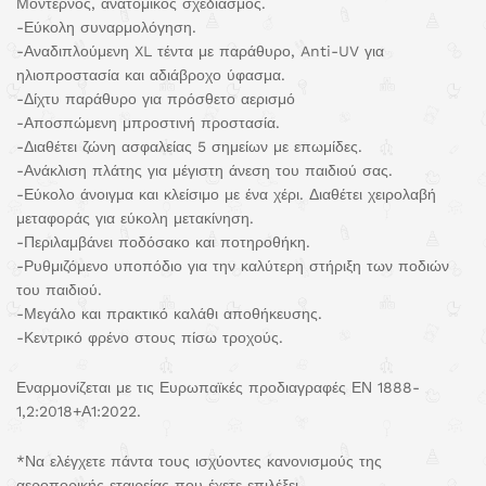
Μοντέρνος, ανατομικός σχεδιασμός.
-Εύκολη συναρμολόγηση.
-Αναδιπλούμενη XL τέντα με παράθυρο, Anti-UV για
ηλιοπροστασία και αδιάβροχο ύφασμα.
-Δίχτυ παράθυρο για πρόσθετο αερισμό
-Αποσπώμενη μπροστινή προστασία.
-Διαθέτει ζώνη ασφαλείας 5 σημείων με επωμίδες.
-Ανάκλιση πλάτης για μέγιστη άνεση του παιδιού σας.
-Εύκολο άνοιγμα και κλείσιμο με ένα χέρι. Διαθέτει χειρολαβή
μεταφοράς για εύκολη μετακίνηση.
-Περιλαμβάνει ποδόσακο και ποτηροθήκη.
-Ρυθμιζόμενο υποπόδιο για την καλύτερη στήριξη των ποδιών
του παιδιού.
-Μεγάλο και πρακτικό καλάθι αποθήκευσης.
-Κεντρικό φρένο στους πίσω τροχούς.
Εναρμονίζεται με τις Ευρωπαϊκές προδιαγραφές ΕΝ 1888-
1,2:2018+Α1:2022.
*Να ελέγχετε πάντα τους ισχύοντες κανονισμούς της
αεροπορικής εταιρείας που έχετε επιλέξει.