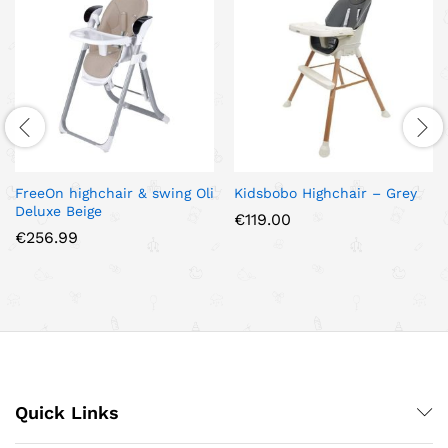
FreeOn highchair & swing Oli
Kidsbobo Highchair – Grey
Deluxe Beige
€
119.00
€
256.99
Quick Links