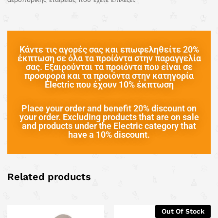
Κάντε τις αγορές σας και επωφεληθείτε 20%
έκπτωση σε όλα τα προίόντα στην παραγγελία
σας. Εξαιρούνται τα προιόντα που είναι σε
προσφορά και τα προιόντα στην κατηγορία
Electric που έχουν 10% έκπτωση
Place your order and benefit 20% discount on
your order. Excluding products that are on sale
and products under the Electric category that
have a 10% discount.
Related products
Out Of Stock