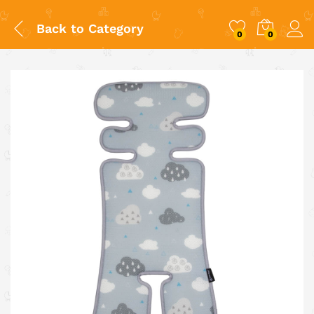
Back to
Category
0
0