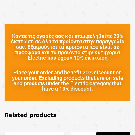
Κάντε τις αγορές σας και επωφεληθείτε 20%
έκπτωση σε όλα τα προίόντα στην παραγγελία
σας. Εξαιρούνται τα προιόντα που είναι σε
προσφορά και τα προιόντα στην κατηγορία
Electric που έχουν 10% έκπτωση
Place your order and benefit 20% discount on
your order. Excluding products that are on sale
and products under the Electric category that
have a 10% discount.
Related products