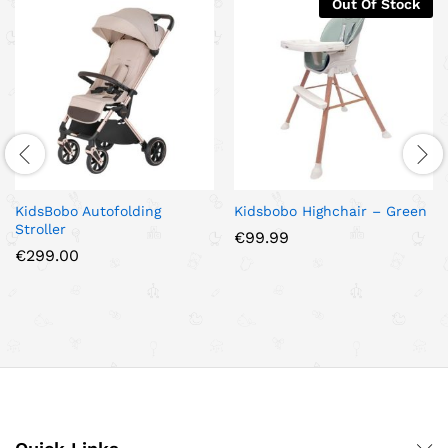
Out Of Stock
KidsBobo Autofolding
Kidsbobo Highchair – Green
Stroller
€
99.99
€
299.00