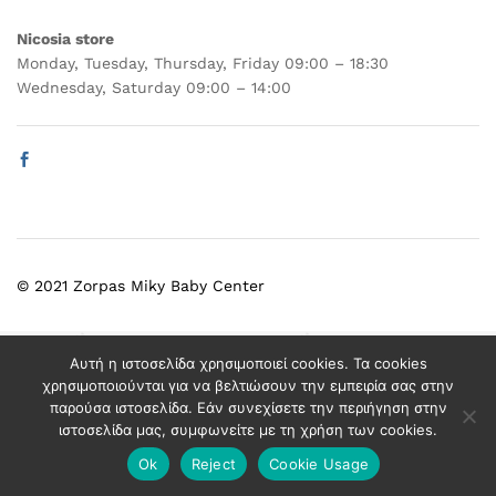
Nicosia store
Monday, Tuesday, Thursday, Friday 09:00 – 18:30
Wednesday, Saturday 09:00 – 14:00
© 2021 Zorpas Miky Baby Center
Select at least 2 products
Αυτή η ιστοσελίδα χρησιμοποιεί cookies. Τα cookies
to compare
χρησιμοποιούνται για να βελτιώσουν την εμπειρία σας στην
παρούσα ιστοσελίδα. Εάν συνεχίσετε την περιήγηση στην
ιστοσελίδα μας, συμφωνείτε με τη χρήση των cookies.
View comparison
Ok
Reject
Cookie Usage
Add to cart
Buy Now