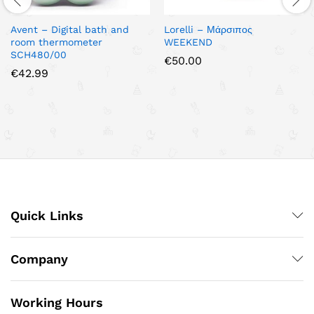
Avent – Digital bath and
Lorelli – Μάρσιπος
room thermometer
WEEKEND
SCH480/00
€
50.00
€
42.99
Quick Links
Company
Working Hours