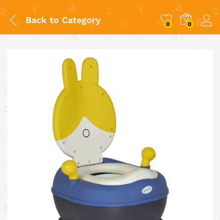
Back to
Category
0
0