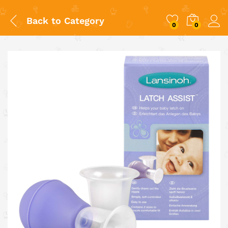
Back to
Category
0
0