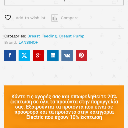
Add to wishlist
Compare
Categories:
Breast Feeding
,
Breast Pump
Brand:
LANSINOH
Κάντε τις αγορές σας και επωφεληθείτε 20%
έκπτωση σε όλα τα προίόντα στην παραγγελία
σας. Εξαιρούνται τα προιόντα που είναι σε
προσφορά και τα προιόντα στην κατηγορία
Electric που έχουν 10% έκπτωση