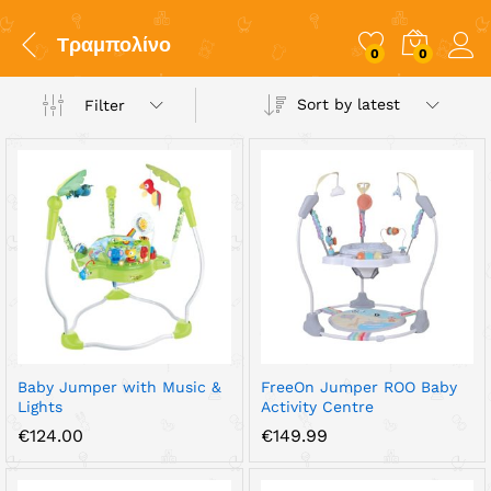
Τραμπολίνο
0
0
Sort by latest
Filter
x
ce
ce
Baby Jumper with Music &
FreeOn Jumper ROO Baby
Lights
Activity Centre
€
124.00
€
149.99